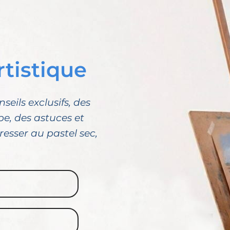
rtistique
eils exclusifs, des
e, des astuces et
esser au pastel sec,